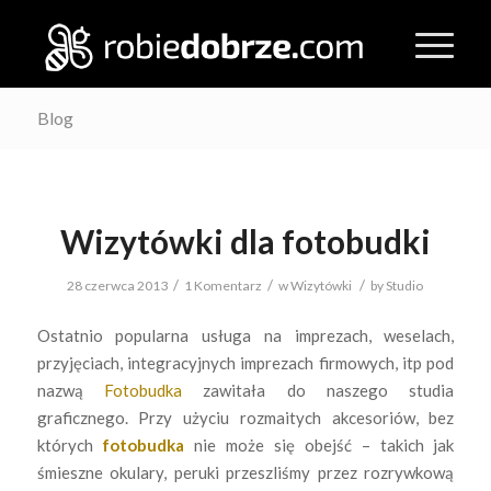
Blog
Wizytówki dla fotobudki
/
/
/
28 czerwca 2013
1 Komentarz
w
Wizytówki
by
Studio
Ostatnio popularna usługa na imprezach, weselach,
przyjęciach, integracyjnych imprezach firmowych, itp pod
nazwą
Fotobudka
zawitała do naszego studia
graficznego. Przy użyciu rozmaitych akcesoriów, bez
których
fotobudka
nie może się obejść – takich jak
śmieszne okulary, peruki przeszliśmy przez rozrywkową