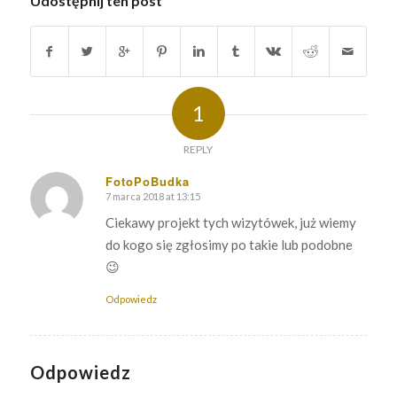
Udostępnij ten post
1
REPLY
FotoPoBudka
7 marca 2018 at 13:15
says:
Ciekawy projekt tych wizytówek, już wiemy
do kogo się zgłosimy po takie lub podobne
😉
Odpowiedz
Odpowiedz