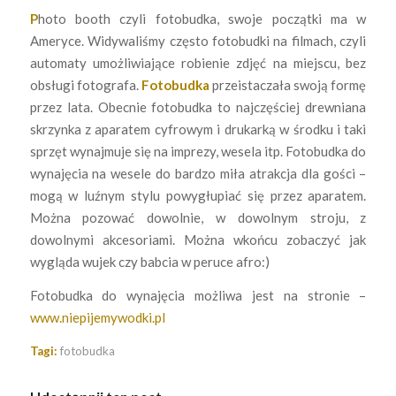
P
hoto booth czyli fotobudka, swoje początki ma w
Ameryce. Widywaliśmy często fotobudki na filmach, czyli
automaty umożliwiające robienie zdjęć na miejscu, bez
obsługi fotografa.
Fotobudka
przeistaczała swoją formę
przez lata. Obecnie fotobudka to najczęściej drewniana
skrzynka z aparatem cyfrowym i drukarką w środku i taki
sprzęt wynajmuje się na imprezy, wesela itp. Fotobudka do
wynajęcia na wesele do bardzo miła atrakcja dla gości –
mogą w luźnym stylu powygłupiać się przez aparatem.
Można pozować dowolnie, w dowolnym stroju, z
dowolnymi akcesoriami. Można wkońcu zobaczyć jak
wygląda wujek czy babcia w peruce afro:)
Fotobudka do wynajęcia możliwa jest na stronie –
www.niepijemywodki.pl
Tagi:
fotobudka